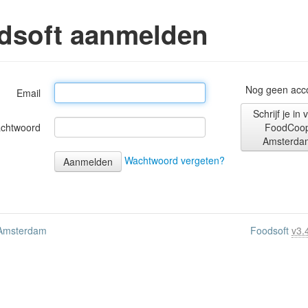
dsoft aanmelden
Nog geen acc
Email
Schrijf je in 
chtwoord
FoodCoo
Amsterda
Wachtwoord vergeten?
Amsterdam
Foodsoft
v3.