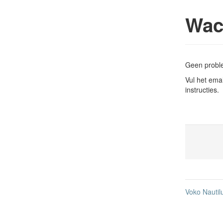
Wac
Geen proble
Vul het emai
instructies.
Voko Nautil